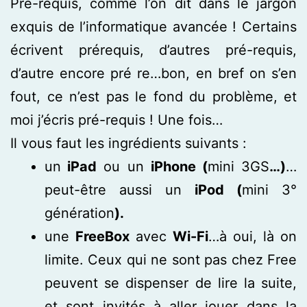
Pré-requis, comme l’on dit dans le jargon
exquis de l’informatique avancée ! Certains
écrivent prérequis, d’autres pré-requis,
d’autre encore pré re…bon, en bref on s’en
fout, ce n’est pas le fond du problème, et
moi j’écris pré-requis ! Une fois…
Il vous faut les ingrédients suivants :
un
iPad
ou un
iPhone (
mini 3GS
…)
…
peut-être aussi un
iPod (
mini 3°
génération
).
une
FreeBox
avec
Wi-Fi
…à oui, là on
limite. Ceux qui ne sont pas chez Free
peuvent se dispenser de lire la suite,
et sont invités à aller jouer dans la