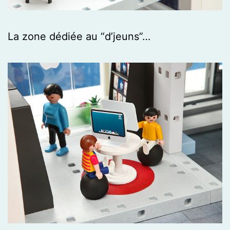
La zone dédiée au “d’jeuns”…