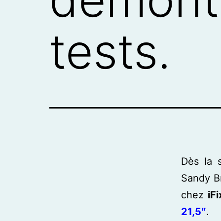
tests.
Dès la 
Sandy Br
chez
iFi
21,5″
.