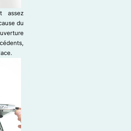
st assez
cause du
uverture
cédents,
lace.