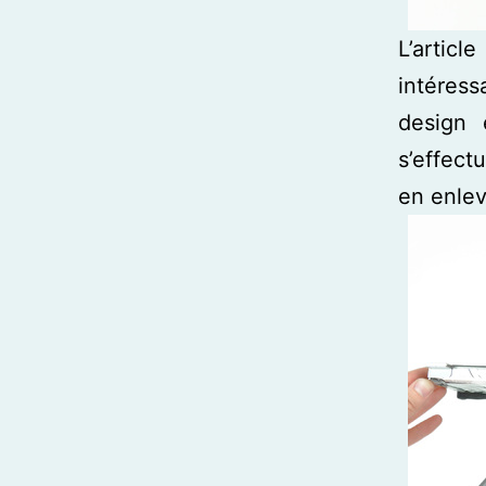
L’artic
intéress
design 
s’effec
en enlev