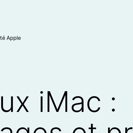
ité Apple
x iMac :
ges et pr