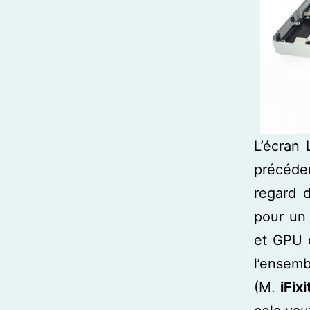
L’écran
précéde
regard d
pour un 
et GPU d
l’ensemb
(M.
iFixi