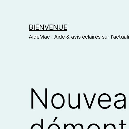
Skip
to
content
BIENVENUE
AideMac : Aide & avis éclairés sur l'actual
Nouveau
démonta