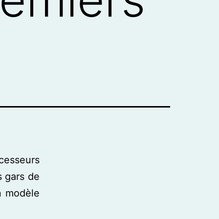
cesseurs
s gars de
n modèle