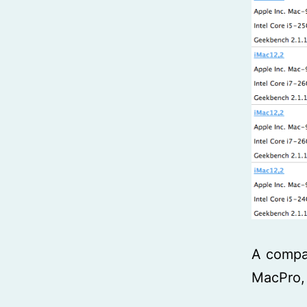
A compar
MacPro,