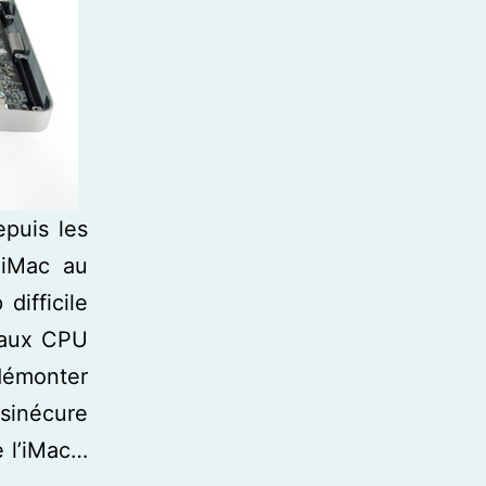
puis les
iMac au
difficile
s aux CPU
 démonter
 sinécure
e l’iMac…