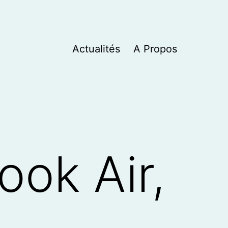
Actualités
A Propos
ok Air,