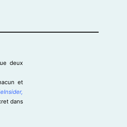
que deux
hacun et
eInsider,
cret dans