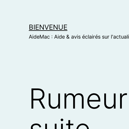
Skip
to
content
BIENVENUE
AideMac : Aide & avis éclairés sur l'actual
Rumeurs
suite…