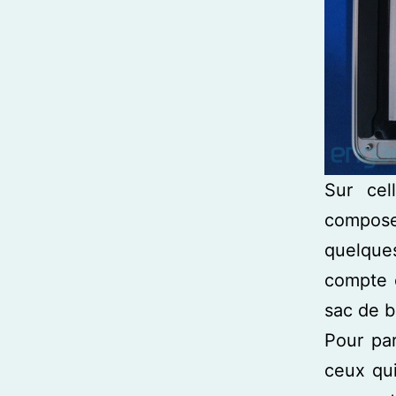
Sur cel
composen
quelque
compte c
sac de b
Pour par
ceux qui