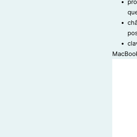
pr
que
châ
pos
cla
MacBook 