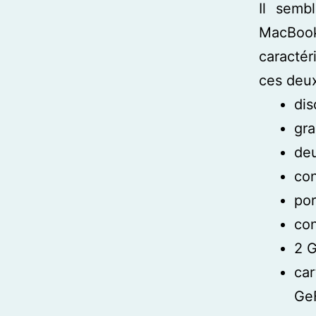
Il semb
MacBook
caracté
ces deux
dis
gra
deu
con
por
con
2 G
ca
Ge