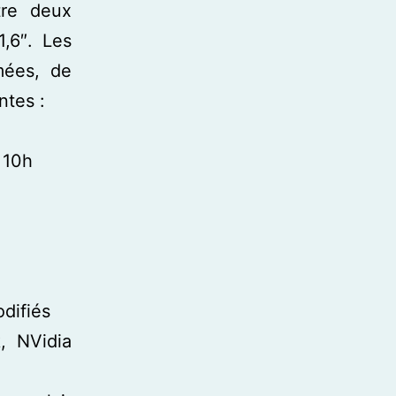
tre deux
,6″. Les
mées, de
ntes :
 10h
difiés
, NVidia