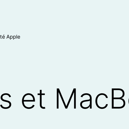
ité Apple
 et MacBo