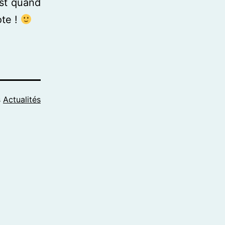
est quand
ote !
s
Actualités