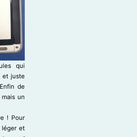
ules qui
 et juste
Enfin de
r mais un
re ! Pour
 léger et