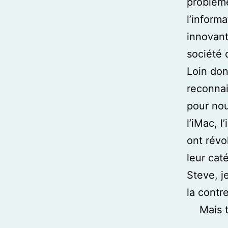
problème
l’inform
innovants
société q
Loin don
reconnai
pour nou
l’iMac, l
ont révo
leur cat
Steve, j
la contre
Mais 