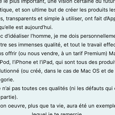
 le plus important, une vision certaine du futu
atique, et son ultime but de créer les produits le
, transparents et simple à utiliser, ont fait d’Ap
u’elle est aujourd’hui.
c d’idéaliser l’homme, je me dois personnellem
tre ses immenses qualité, et tout le travail effe
s offrir (ou nous vendre, à un tarif Premium) M
’iPod, l’iPhone et l’iPad, qui sont tous des produi
lutionné (ou créé, dans le cas de Mac OS et de l
égorie.
e n’ai pas toutes ces qualités (ni les défauts qui
partie).
ton oeuvre, plus que ta vie, aura été un exempl
lequel je te remercie.