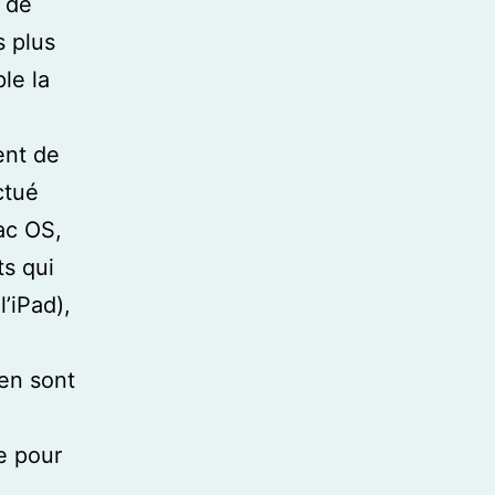
r de
s plus
ple la
ent de
ctué
ac OS,
ts qui
’iPad),
 en sont
e pour