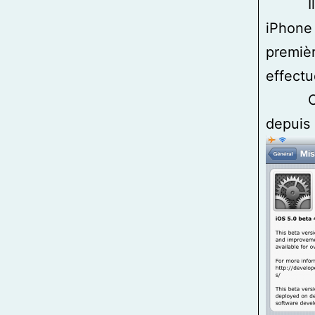
Il y a
iPhone 
premièr
effectu
C’est 
depuis 