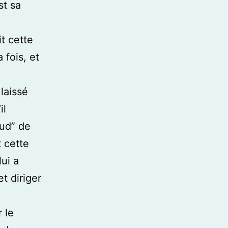
st sa
t cette
 fois, et
 laissé
il
aud” de
t cette
lui a
et diriger
 le