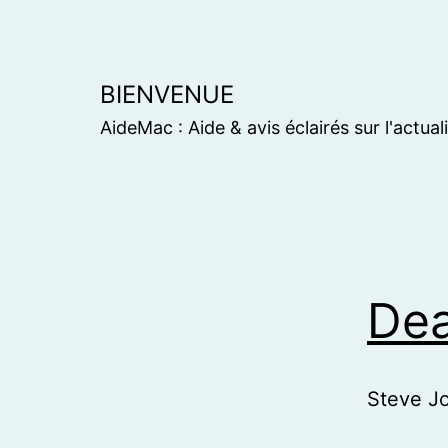
Skip
to
content
BIENVENUE
AideMac : Aide & avis éclairés sur l'actual
Dea
Steve Jo