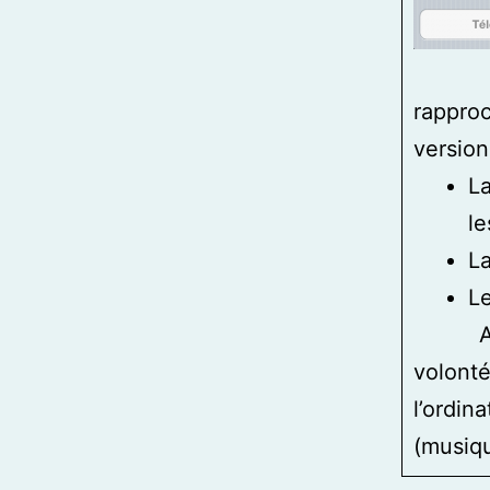
rapproc
version 
La
l
La
Le
Avec c
volonté
l’ordin
(musiqu