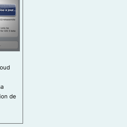
loud
sa
tion de