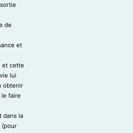
sortie
re de
sance et
 et cette
ie lui
n obtenir
le faire
t dans la
e (pour