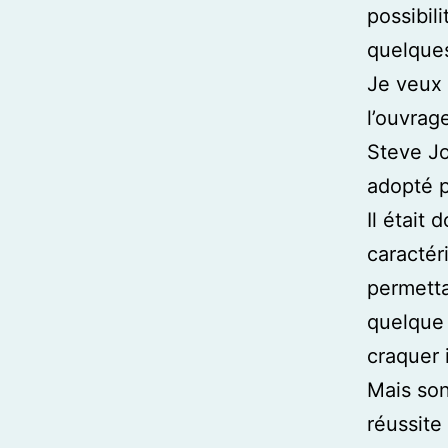
possibil
quelques
Je veux 
l’ouvrag
Steve Jo
adopté p
Il était
caractér
permetta
quelque 
craquer 
Mais son
réussite 