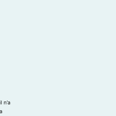
l n’a
a