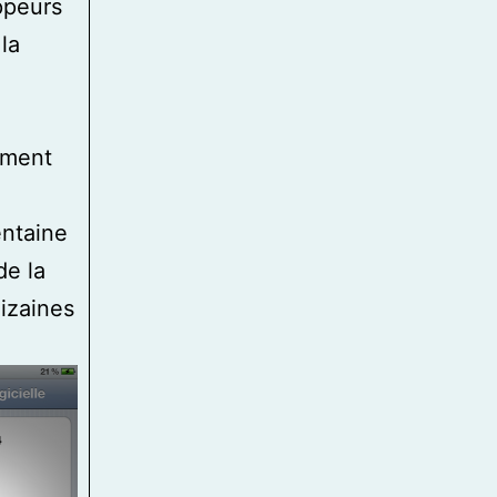
ppeurs
la
ement
entaine
de la
izaines