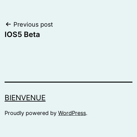
Post
Previous post
IOS5 Beta
navigation
BIENVENUE
Proudly powered by
WordPress
.