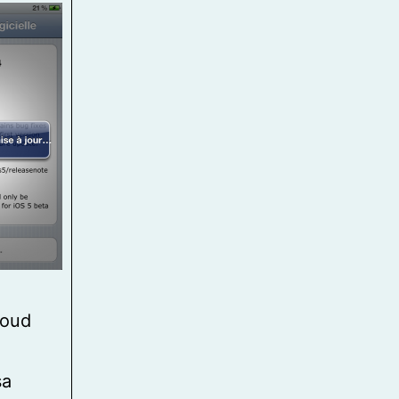
loud
sa