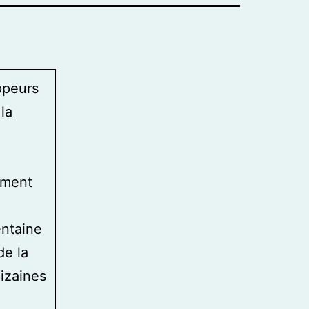
ppeurs
la
ement
entaine
de la
izaines