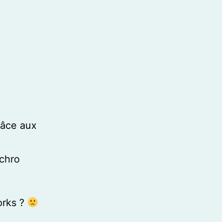
râce aux
nchro
orks ?