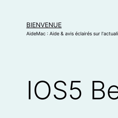
Skip
to
content
BIENVENUE
AideMac : Aide & avis éclairés sur l'actual
IOS5 Be