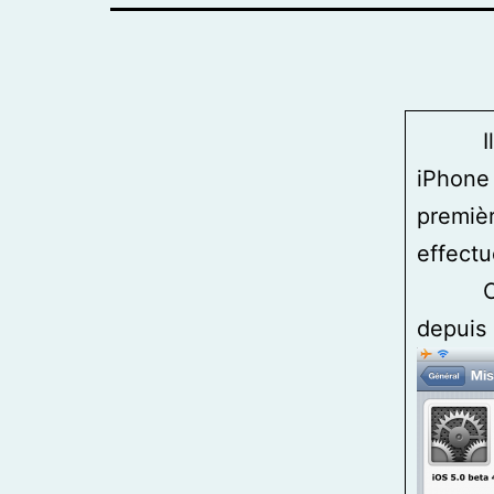
Il y a
iPhone 
premièr
effectu
C’est 
depuis 