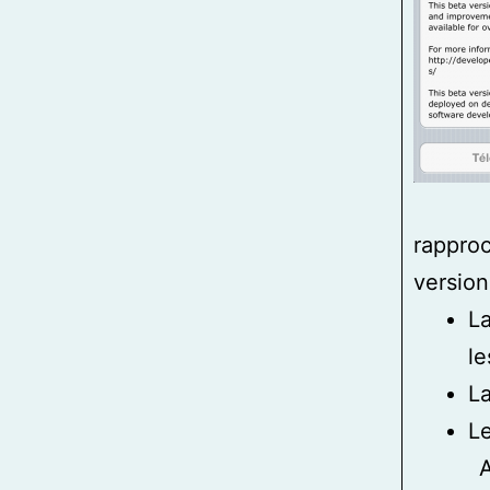
rapproc
version 
La
l
La
Le
Avec c