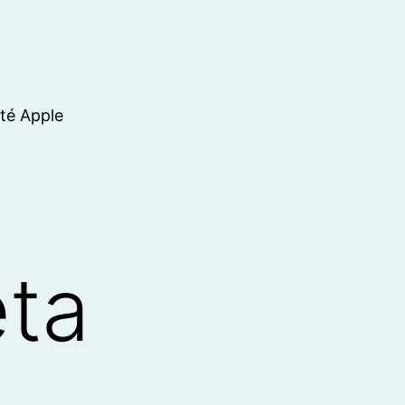
ité Apple
ta