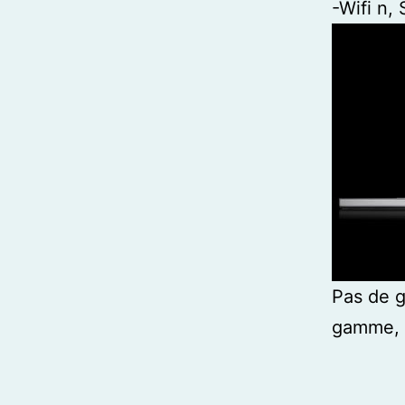
-Wifi n,
Pas de g
gamme, c