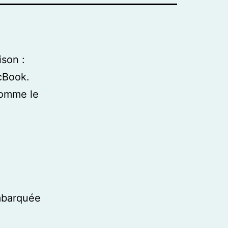
ison :
cBook.
comme le
mbarquée