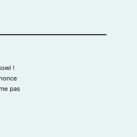
Bowl !
nnonce
ême pas