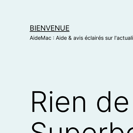
Skip
to
content
BIENVENUE
AideMac : Aide & avis éclairés sur l'actual
Rien de
Superb