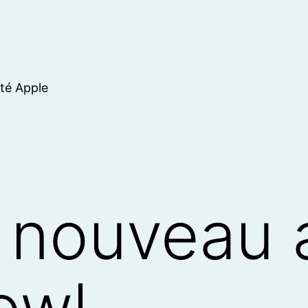
ité Apple
 nouveau 
owl