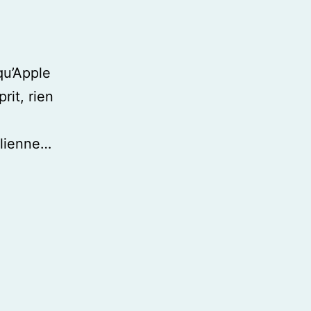
qu’Apple
rit, rien
elienne…