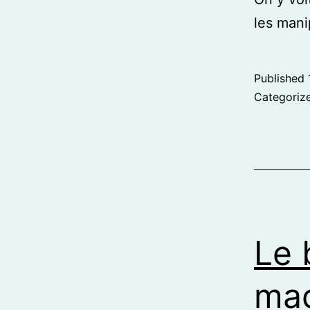
les mani
Published
Categoriz
Le 
ma