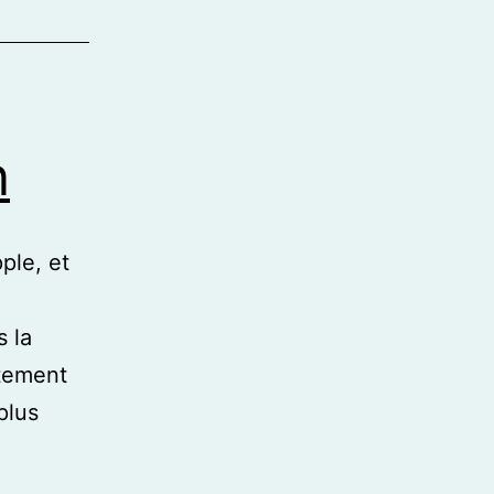
n
ple, et
s la
ètement
plus