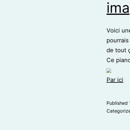
ima
Voici un
pourrais
de tout 
Ce piano
Par ici
Published
Categoriz