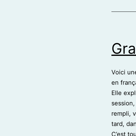
Gra
Voici un
en franç
Elle exp
session,
rempli, 
tard, da
C’est to