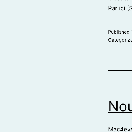
Par ici (
Published
Categoriz
No
Mac4ever