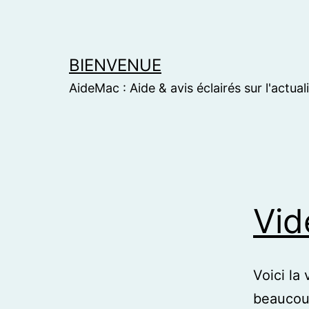
Skip
to
content
BIENVENUE
AideMac : Aide & avis éclairés sur l'actual
Vid
Voici la
beaucoup