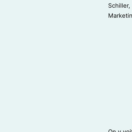
Schiller
Marketin
On y voi