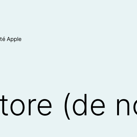
ité Apple
tore (de 