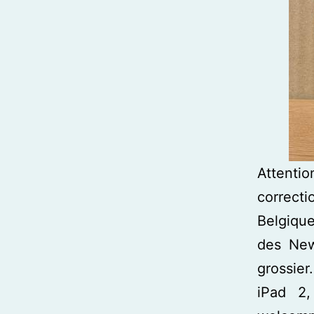
Attentio
correct
Belgique
des N
grossie
iPad 2