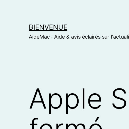
Skip
to
content
BIENVENUE
AideMac : Aide & avis éclairés sur l'actual
Apple S
fermé…