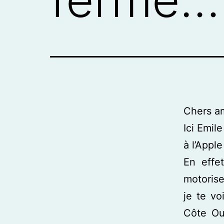
Chers a
Ici Emi
à l’Appl
En effe
motorise
je te vo
Côte Ou