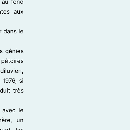
 au fond
ntes aux
r dans le
ts génies
 pétoires
diluvien,
 1976, si
uit très
 avec le
mère, un