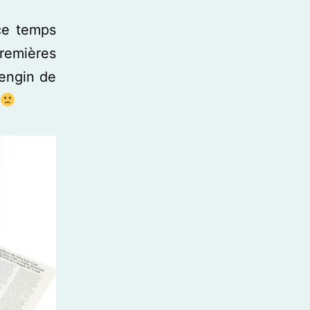
 ce temps
premières
 engin de