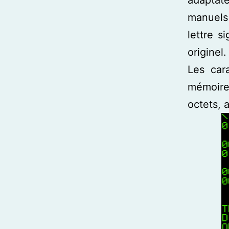
adaptat
manuels 
lettre s
originel.
Les car
mémoire
octets, 