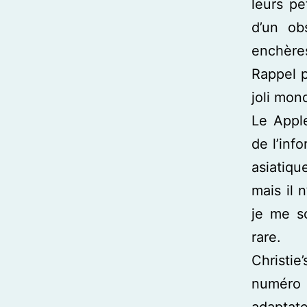
leurs p
d’un ob
enchère
Rappel p
joli mon
Le Apple
de l’inf
asiatiqu
mais il 
je me s
rare.
Christi
numéro 