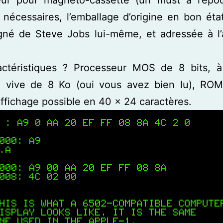
eur pour magnéto-cassette (un must à l’époq
nécessaires, l’emballage d’origine en bon éta
igné de Steve Jobs lui-même, et adressée à l
actéristiques ? Processeur MOS de 8 bits, 
 vive de 8 Ko (oui vous avez bien lu), RO
affichage possible en 40 x 24 caractères.