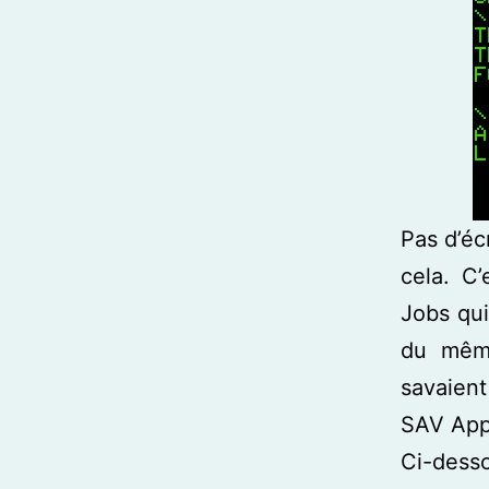
Pas d’éc
cela. C
Jobs qui
du même
savaient 
SAV Appl
Ci-desso