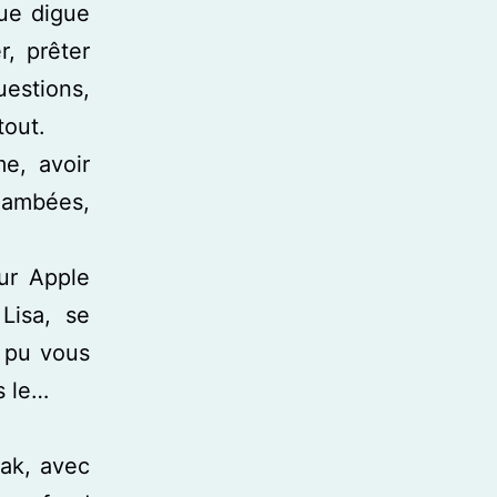
gue digue
r, prêter
uestions,
tout.
e, avoir
flambées,
ur Apple
Lisa, se
t pu vous
s le…
iak, avec