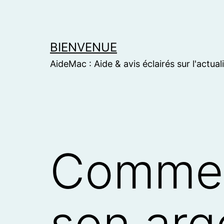
Skip
to
content
BIENVENUE
AideMac : Aide & avis éclairés sur l'actual
Comment
son ar