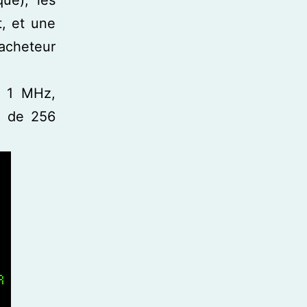
ue), les
t, et une
’acheteur
à 1 MHz,
M de 256