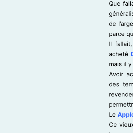
Que fall
générali
de l’arg
parce qu
Il fall
acheté
mais il 
Avoir a
des tem
revenden
permettr
Le
Apple
Ce vieux