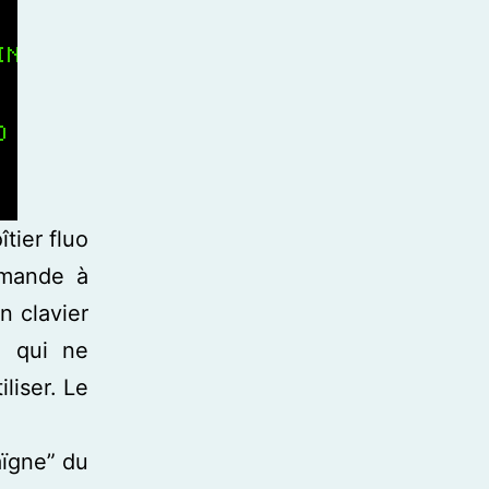
tier fluo
mmande à
n clavier
, qui ne
iliser. Le
aïgne” du