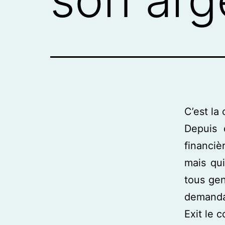
C’est la
Depuis 
financiè
mais qu
tous gen
demandai
Exit le 