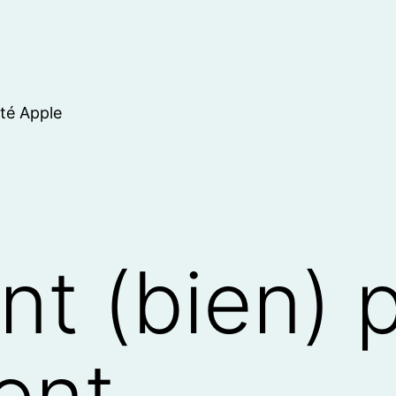
ité Apple
 (bien) p
gent…