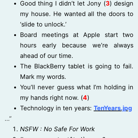
Good thing I didn’t let Jony (
3
) design
my house. He wanted all the doors to
‘slide to unlock.’
Board meetings at Apple start two
hours early because we’re always
ahead of our time.
The BlackBerry tablet is going to fail.
Mark my words.
You’ll never guess what I’m holding in
my hands right now. (
4
)
Technology in ten years:
TenYears.jpg
…”
NSFW : No Safe For Work