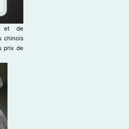
, et de
s chinois
s prix de