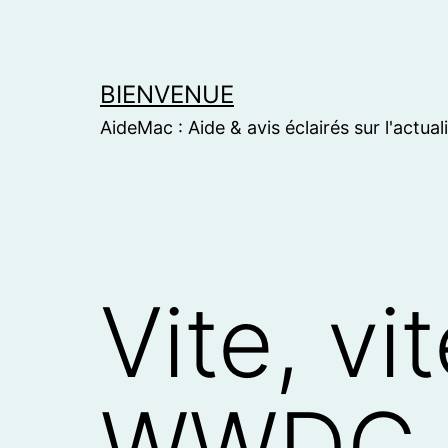
Skip
to
content
BIENVENUE
AideMac : Aide & avis éclairés sur l'actual
Vite, vi
WWDC