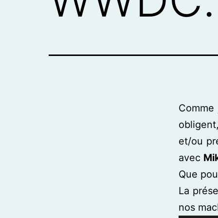
Comme je
obligen
et/ou pr
avec
Mi
Que pourr
La prése
nos mac