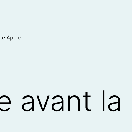
ité Apple
te avant la
…