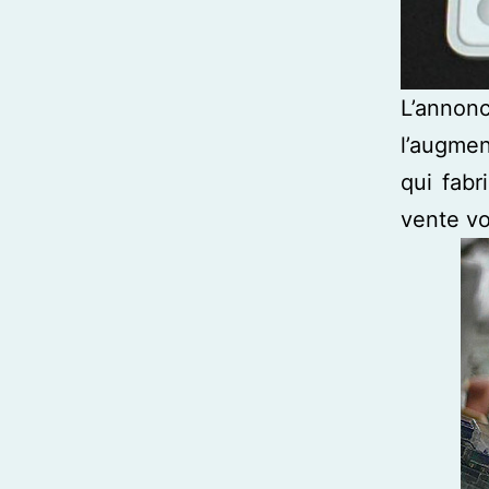
L’anno
l’augmen
qui fabr
vente vo