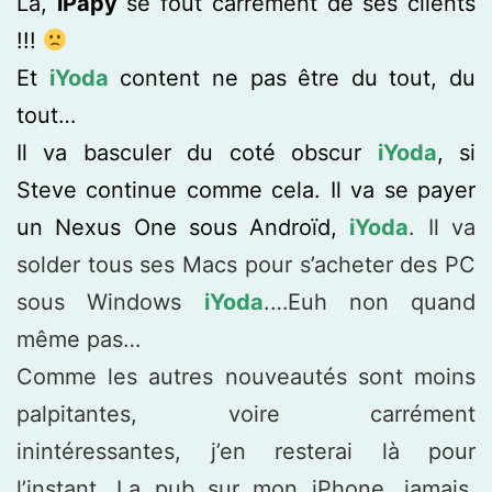
Là,
iPapy
se fout carrément de ses clients
!!!
Et
iYoda
content ne pas être du tout, du
tout…
Il va basculer du coté obscur
iYoda
, si
Steve continue comme cela. Il va se payer
un Nexus One sous Androïd,
iYoda
. Il va
solder tous ses Macs pour s’acheter des PC
sous Windows
iYoda
.…Euh non quand
même pas…
Comme les autres nouveautés sont moins
palpitantes, voire carrément
inintéressantes, j’en resterai là pour
l’instant. La pub sur mon iPhone, jamais,