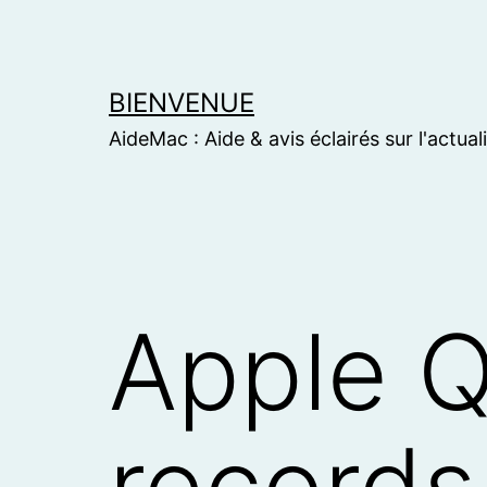
Skip
to
content
BIENVENUE
AideMac : Aide & avis éclairés sur l'actual
Apple Q
records 