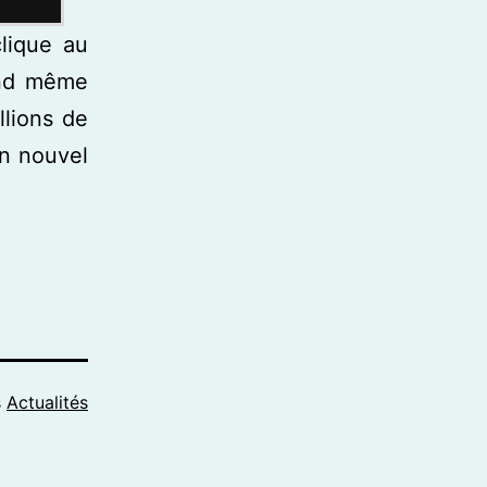
lique au
and même
llions de
un nouvel
s
Actualités