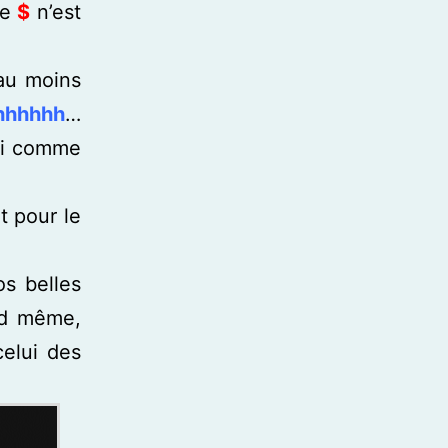
le
$
n’est
au moins
hhhhhh
…
qui comme
t pour le
s belles
and même,
celui des