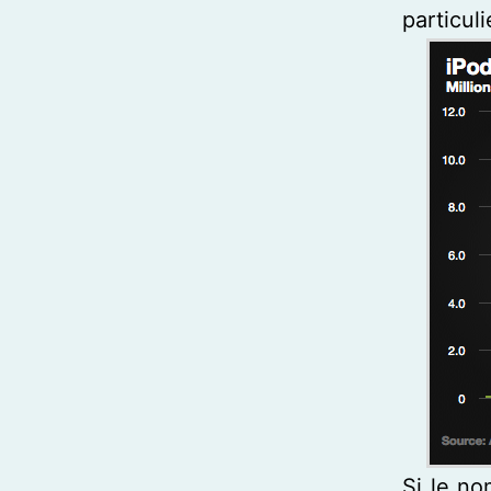
particul
Si le no