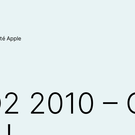
ité Apple
2 2010 – C
!