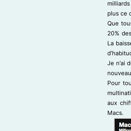
milliards
plus ce q
Que tou
20% des
La baiss
d’habitu
Je n’ai 
nouveau
Pour to
multinat
aux chif
Macs.