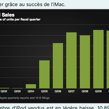
ier grâce au succès de l’iMac.
mbre d’iPod vendus est en légère baisse, 10,89