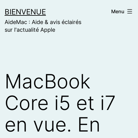
Skip
BIENVENUE
Menu
to
AideMac : Aide & avis éclairés
content
sur l'actualité Apple
MacBook
Core i5 et i7
en vue. En