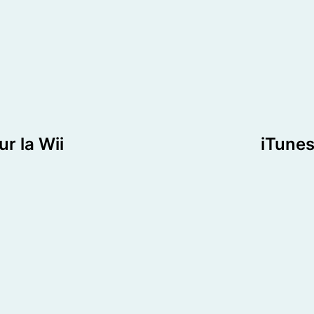
r la Wii
iTunes