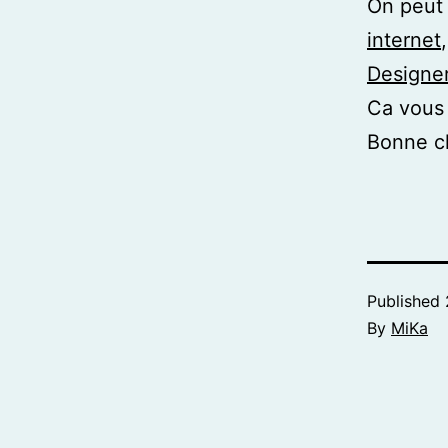
On peut 
internet
Designe
Ca vous 
Bonne c
Published
By
MiKa