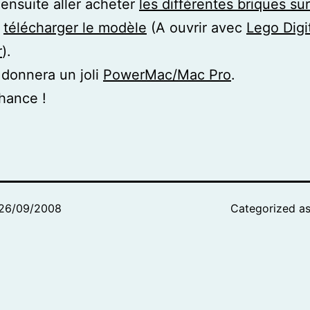
ensuite aller acheter
les différentes briques sur
,
télécharger le modèle
(A ouvrir avec
Lego Digi
r
).
donnera un joli
PowerMac/Mac Pro
.
hance !
26/09/2008
Categorized a