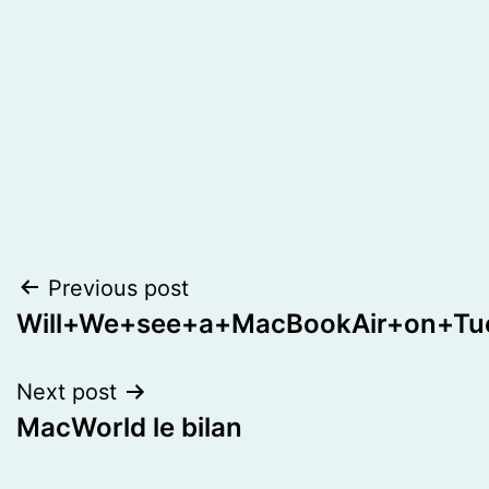
Post
Previous post
Will+We+see+a+MacBookAir+on+Tu
navigation
Next post
MacWorld le bilan