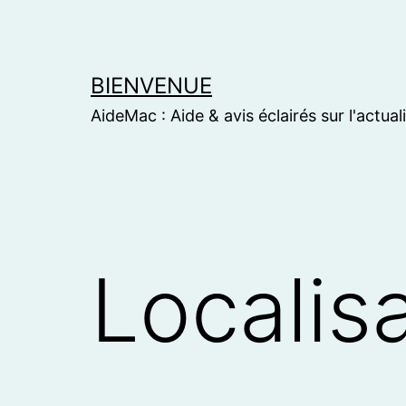
Skip
to
content
BIENVENUE
AideMac : Aide & avis éclairés sur l'actual
Localis