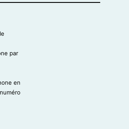
de
hone par
Phone en
s numéro