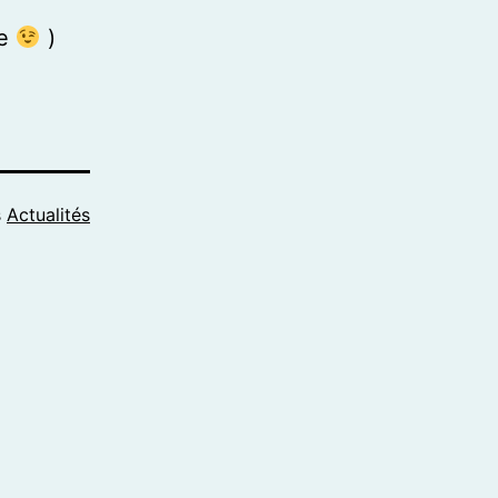
me
)
s
Actualités