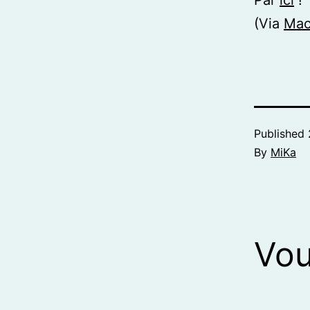
Par
ici
!
(Via
Mac
Published
By
MiKa
Vou