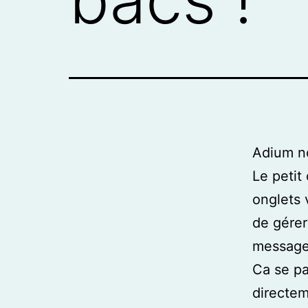
Adium no
Le peti
onglets 
de gérer
message
Ca se pa
directem