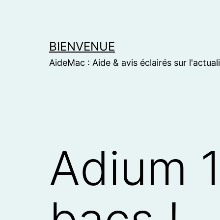
Skip
to
content
BIENVENUE
AideMac : Aide & avis éclairés sur l'actual
Adium 1
bacs !