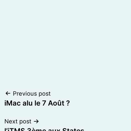
Post
Previous post
iMac alu le 7 Août ?
navigation
Next post
l’iTMS 3ème aux States