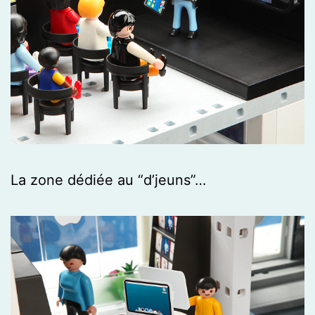
La zone dédiée au “d’jeuns”…