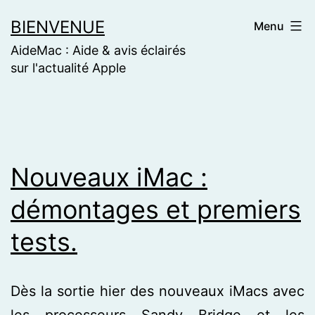
Skip
BIENVENUE
Menu
to
AideMac : Aide & avis éclairés
content
sur l'actualité Apple
Nouveaux iMac :
démontages et premiers
tests.
Dès la sortie hier des nouveaux iMacs avec
les processeurs Sandy Bridge et les