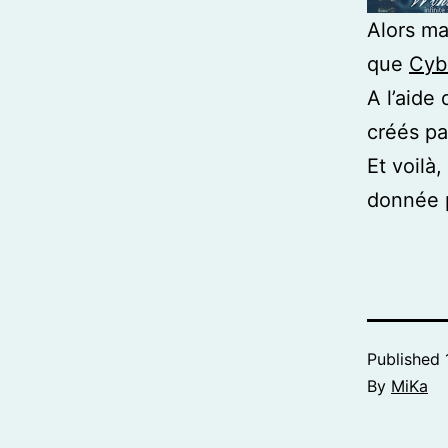
Alors mai
que
Cyb
A l’aide 
créés pa
Et voilà
donnée p
Published
By
MiKa