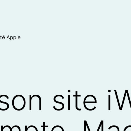
ité Apple
 son site 
ompte .Ma