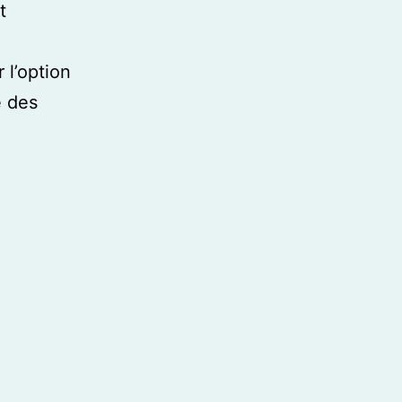
t
r l’option
e des