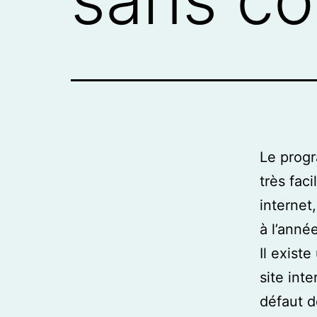
Le progr
très fac
internet
à l’année
Il exist
site int
défaut d