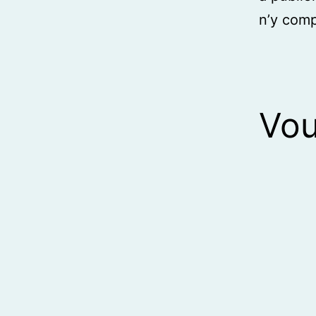
n’y comp
Vou