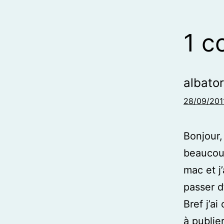
1 
albator
28/09/201
Bonjour,
beaucoup
mac et j
passer d
Bref j’a
à publie