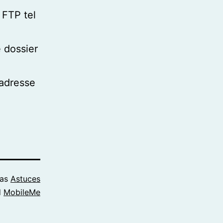
t FTP tel
e dossier
’adresse
 as
Astuces
d
MobileMe