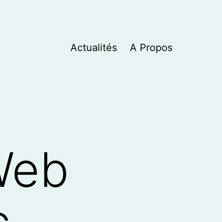
Actualités
A Propos
iWeb
c