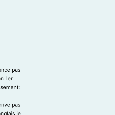
vance pas
on 1er
ssement:
rrive pas
nglais je