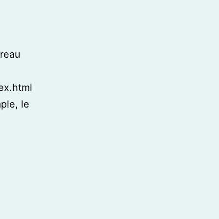
ureau
ex.html
ple, le