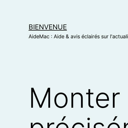
Skip
to
content
BIENVENUE
AideMac : Aide & avis éclairés sur l'actual
Monter 
précis