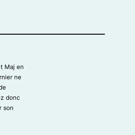
et Maj en
nier ne
 de
ez donc
r son