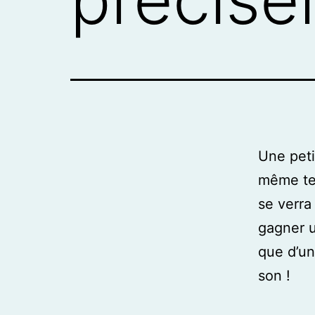
Une peti
même te
se verra
gagner u
que d’un
son !