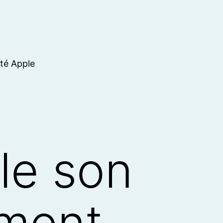
ité Apple
le son
ément