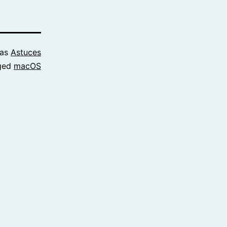
 as
Astuces
ged
macOS