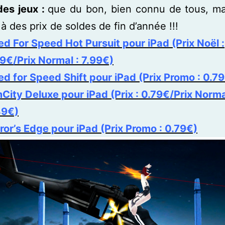
des jeux :
que du bon, bien connu de tous, ma
 des prix de soldes de fin d’année !!!
d For Speed Hot Pursuit pour iPad (Prix Noël :
9€/Prix Normal : 7.99€)
d for Speed Shift pour iPad (Prix Promo : 0.7
City Deluxe pour iPad (Prix : 0.79€/Prix Norma
49€)
ror’s Edge pour iPad (Prix Promo : 0.79€)