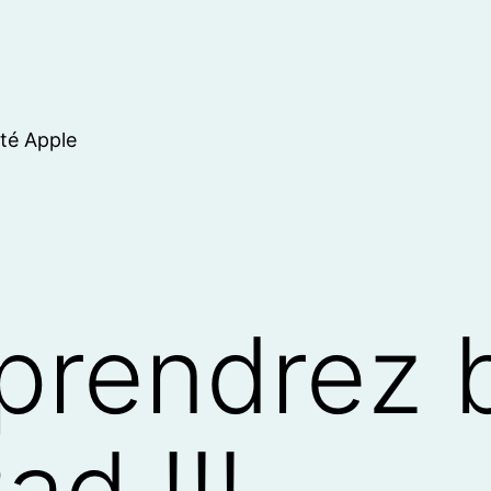
ité Apple
prendrez 
ad !!!