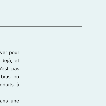
uver pour
 déjà, et
’est pas
 bras, ou
roduits à
 dans une