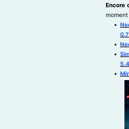
Encore 
moment à
Nee
0.7
Nee
Sim
5.
Mir