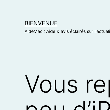
Skip
to
content
BIENVENUE
AideMac : Aide & avis éclairés sur l'actual
Vous re
peu d’iP