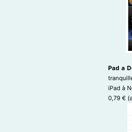
Pad a D
tranquil
iPad à N
0,79 € (