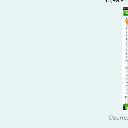
15,99 € d
Courrez