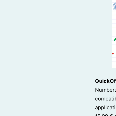
QuickOf
Numbers
compati
applicat