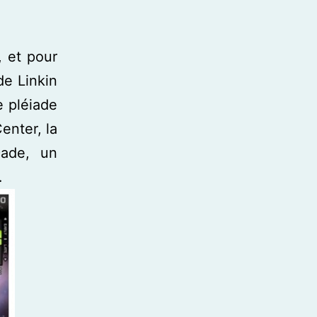
, et pour
 de Linkin
e pléiade
enter, la
cade, un
…