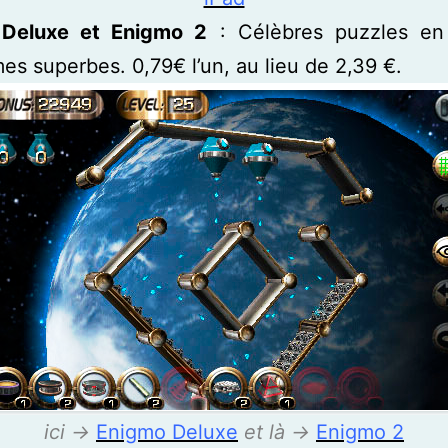
Deluxe et Enigmo 2
: Célèbres puzzles e
es superbes. 0,79€ l’un, au lieu de 2,39 €.
ici ->
Enigmo Deluxe
et là ->
Enigmo 2