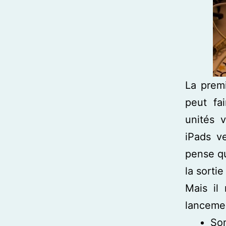
La premi
peut fa
unités 
iPads v
pense q
la sortie
Mais il
lancemen
Son