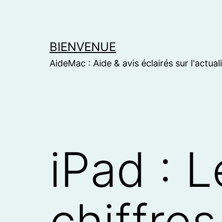
Skip
to
content
BIENVENUE
AideMac : Aide & avis éclairés sur l'actual
iPad : 
chiffres