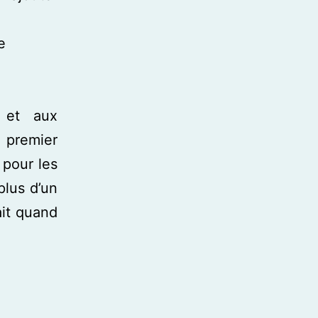
e
s et aux
 premier
 pour les
plus d’un
ait quand