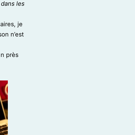
 dans les
ires, je
son n’est
un près