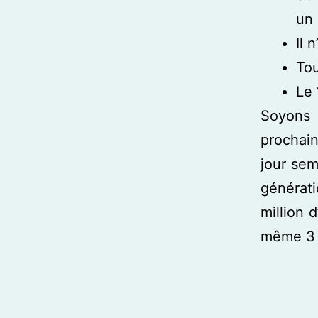
un 
Il 
Tou
Le 
Soyons 
prochai
jour sem
générati
million 
même 3 