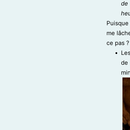
de 
heu
Puisque 
me lâche
ce pas ?
Les
de 
min