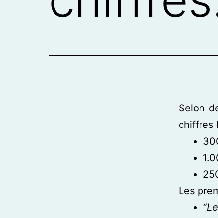
Selon de
chiffres
30
1.0
250
Les prem
“Le