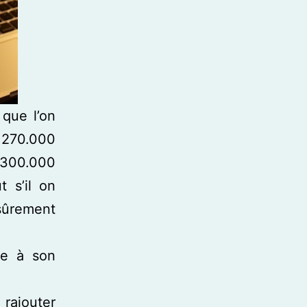
 que l’on
 270.000
 300.000
 s’il on
sûrement
ne à son
 rajouter