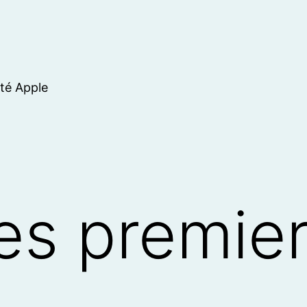
ité Apple
Les premie
.