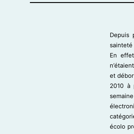
Depuis 
sainteté
En effe
n’étaien
et débor
2010 à 
semaine 
électron
catégori
écolo pr