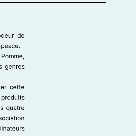
odeur de
npeace.
a Pomme,
us genres
er cette
 produits
es quatre
sociation
dinateurs