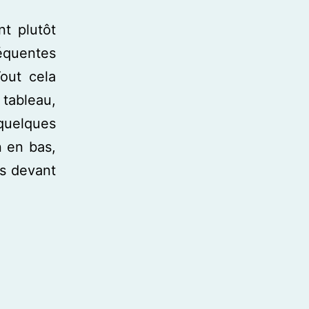
nt plutôt
équentes
out cela
 tableau,
 quelques
n en bas,
s devant