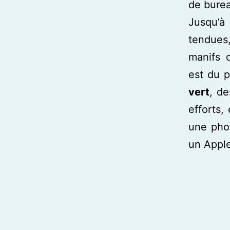
de burea
Jusqu’à 
tendues
manifs 
est du p
vert
, de
efforts,
une pho
un Appl