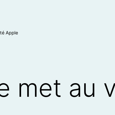
ité Apple
e met au v