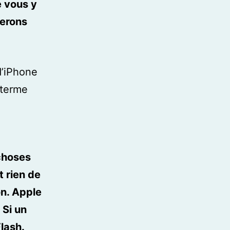
e vous y
serons
d’iPhone
 terme
 choses
t rien de
n. Apple
 Si un
lash.