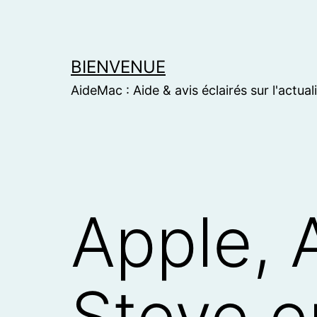
Skip
to
content
BIENVENUE
AideMac : Aide & avis éclairés sur l'actual
Apple, 
Steve en