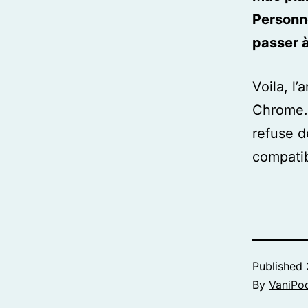
Personne
passer 
Voila, l
Chrome. 
refuse d
compatib
Published
By
VaniPo