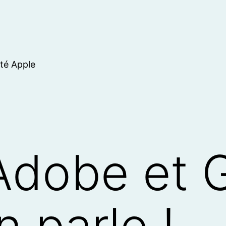
ité Apple
Adobe et 
 parle !