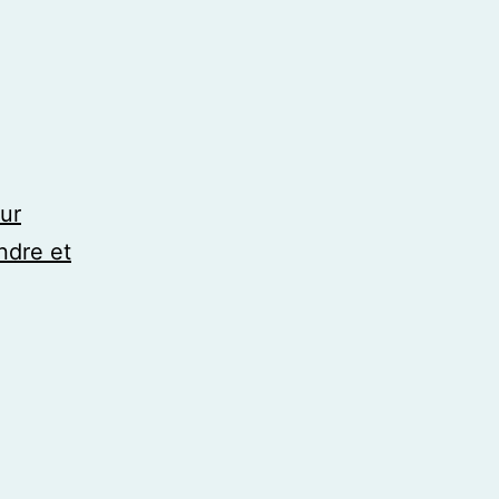
ur
endre et