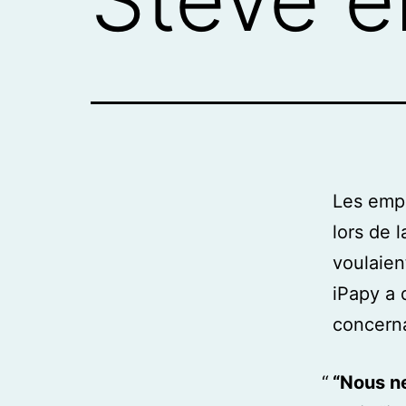
Les empl
lors de 
voulaien
iPapy a 
concern
“Nous n