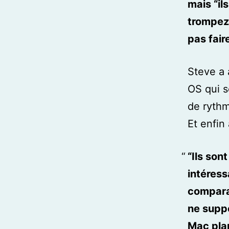
mais “il
trompez 
pas fair
Steve a 
OS qui s
de ryth
Et enfin
“Ils son
intéress
compara
ne suppo
Mac plan