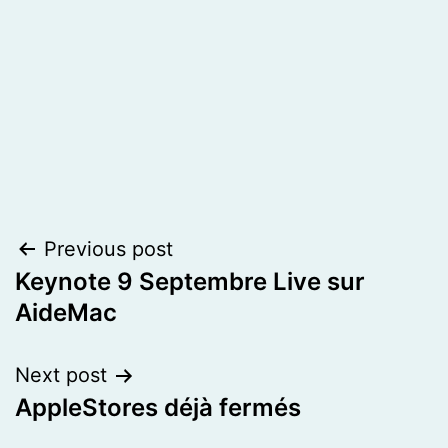
Post
Previous post
Keynote 9 Septembre Live sur
navigation
AideMac
Next post
AppleStores déjà fermés