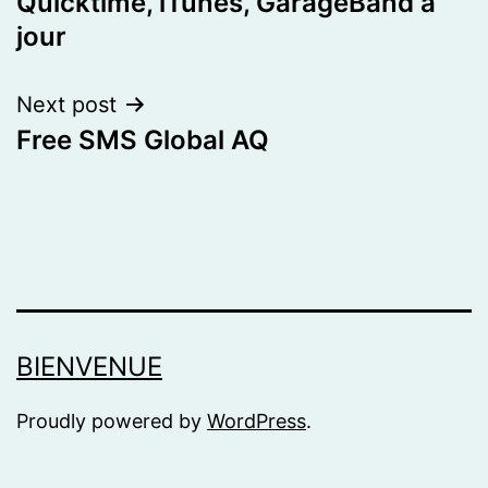
Quicktime, iTunes, GarageBand à
navigation
jour
Next post
Free SMS Global AQ
BIENVENUE
Proudly powered by
WordPress
.