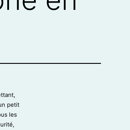
ttant,
n petit
ous les
urité,