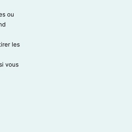
ses ou
and
irer les
 si vous