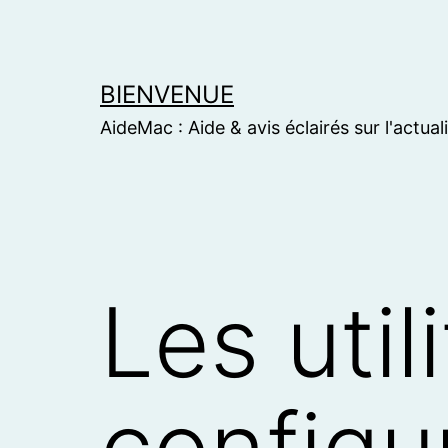
Skip
to
content
BIENVENUE
AideMac : Aide & avis éclairés sur l'actual
Les util
configu