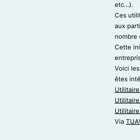
etc…).
Ces util
aux part
nombre 
Cette ini
entrepri
Voici les
êtes int
Utilitai
Utilitai
Utilitai
Via
TUA