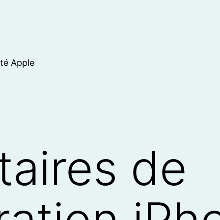
ité Apple
itaires de
ration iPh