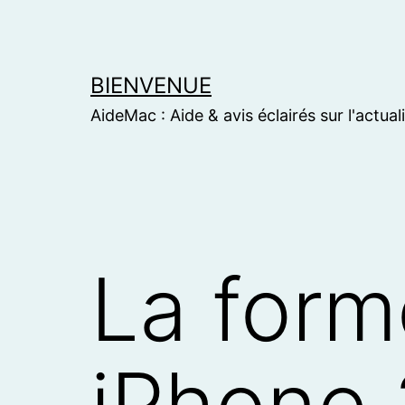
Skip
to
content
BIENVENUE
AideMac : Aide & avis éclairés sur l'actual
La form
iPhone 