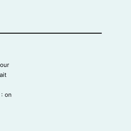
pour
ait
 : on