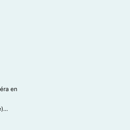
méra en
é)…