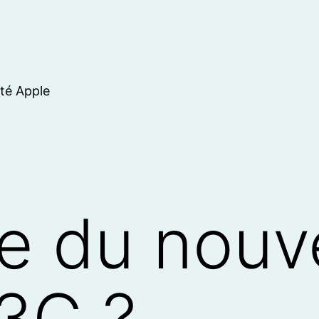
ité Apple
e du nouv
3G ?