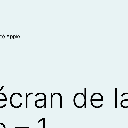
ité Apple
écran de l
 – 1