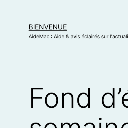
Skip
to
content
BIENVENUE
AideMac : Aide & avis éclairés sur l'actual
Fond d’
semaine