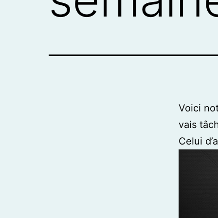
Voici no
vais tâc
Celui d’