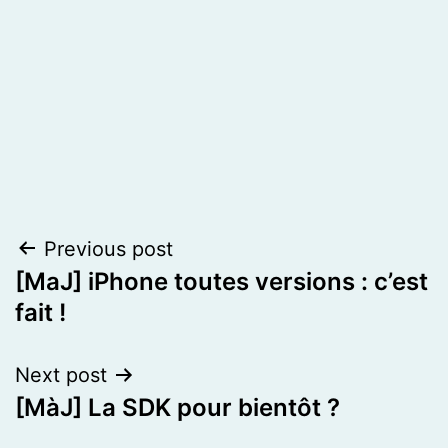
Post
Previous post
[MaJ] iPhone toutes versions : c’est
navigation
fait !
Next post
[MàJ] La SDK pour bientôt ?