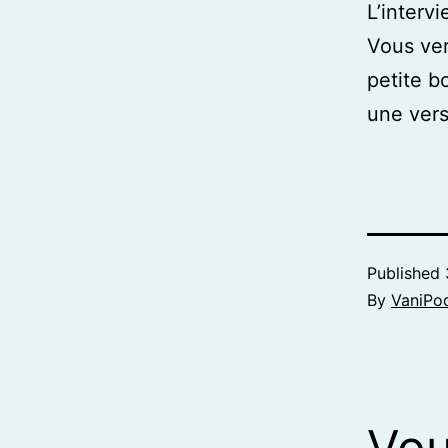
L’interv
Vous ver
petite b
une vers
Published
By
VaniPo
Vou