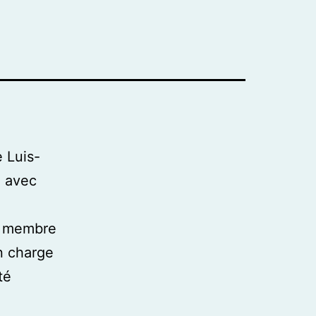
e Luis-
é avec
es membre
n charge
té