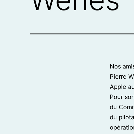
Nos ami
Pierre W
Apple au
Pour son
du Comit
du pilot
opératio