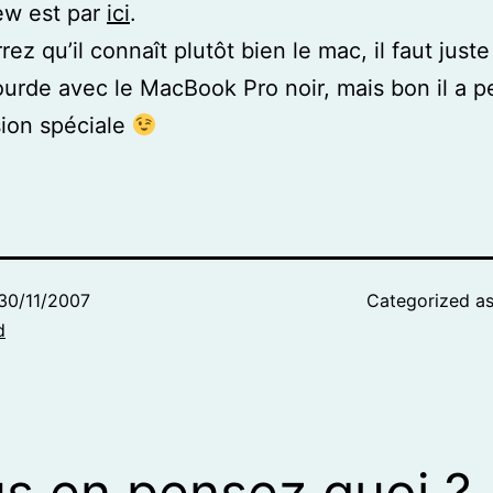
iew est par
ici
.
rez qu’il connaît plutôt bien le mac, il faut just
ourde avec le MacBook Pro noir, mais bon il a p
ion spéciale
30/11/2007
Categorized a
d
s en pensez quoi ?