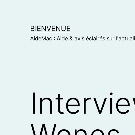
Skip
to
content
BIENVENUE
AideMac : Aide & avis éclairés sur l'actual
Intervi
Wenes