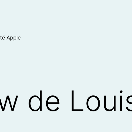
ité Apple
ew de Loui