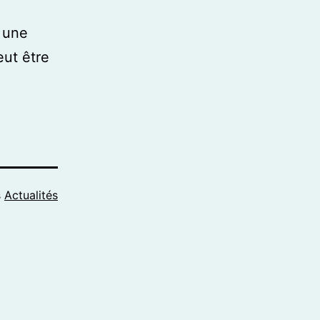
e une
eut être
s
Actualités