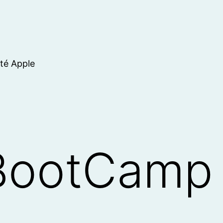
ité Apple
 BootCamp