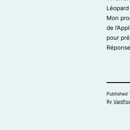
Léopard 
Mon pron
de l’App
pour pr
Répons
Published
By
VaniPo