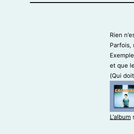
Rien n’e
Parfois,
Exemple 
et que l
(Qui doi
L’album