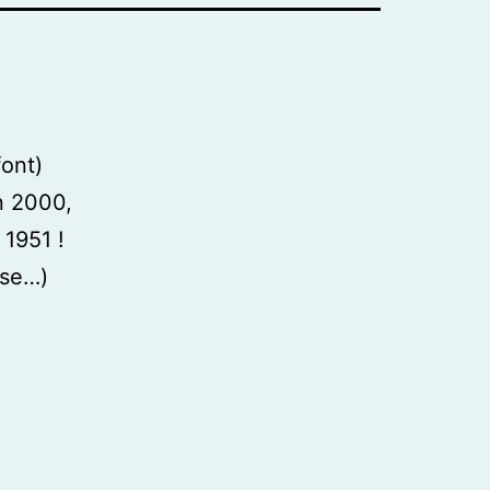
font)
n 2000,
 1951 !
ose…)