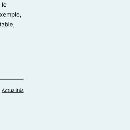
 le
exemple,
table,
s
Actualités