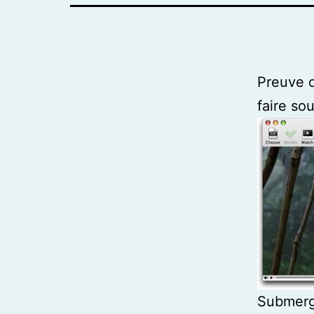
Preuve q
faire so
Submerge