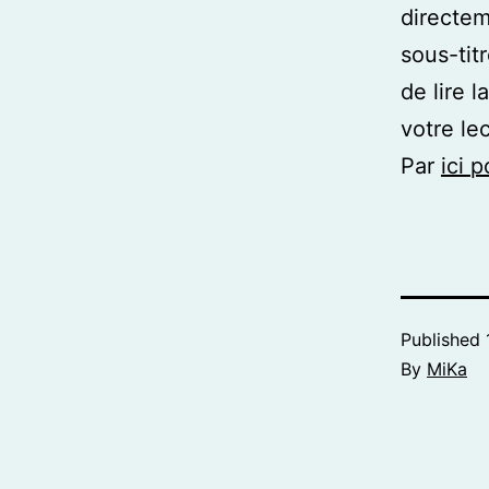
directem
sous-tit
de lire 
votre le
Par
ici p
Published
By
MiKa