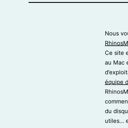
Nous vou
RhinosM
Ce site 
au Mac 
d’exploi
équipe d
RhinosM
comment 
du disqu
utiles… e