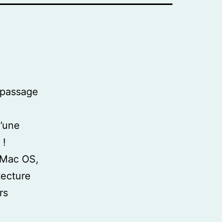
 passage
d’une
 !
 Mac OS,
tecture
rs