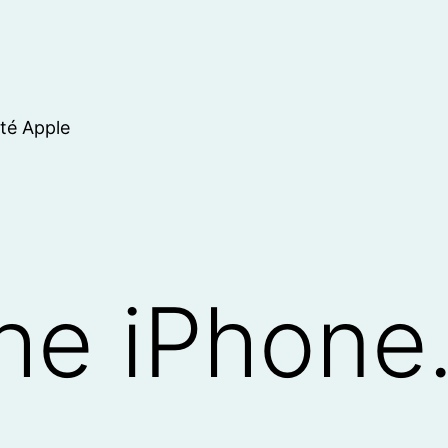
ité Apple
the iPhon