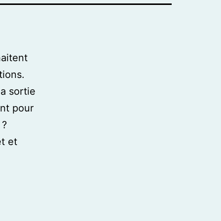
aitent
tions.
a sortie
ant pour
 ?
t et