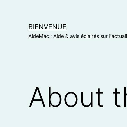
Skip
to
content
BIENVENUE
AideMac : Aide & avis éclairés sur l'actual
About 