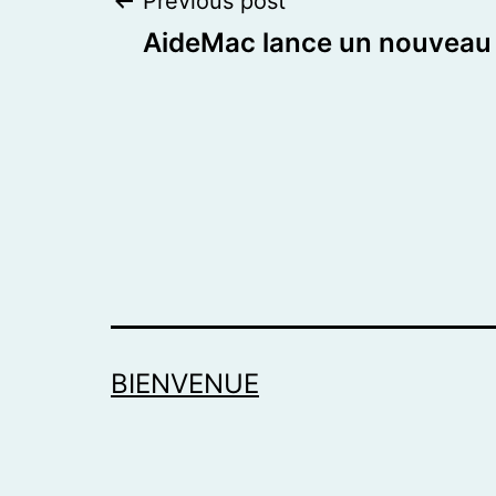
Post
Previous post
AideMac lance un nouveau 
navigation
BIENVENUE