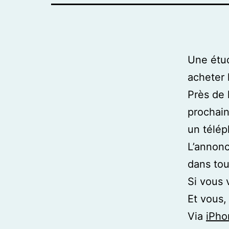
Une étud
acheter 
Près de 
prochain
un télép
L’annonc
dans to
Si vous 
Et vous,
Via
iPho