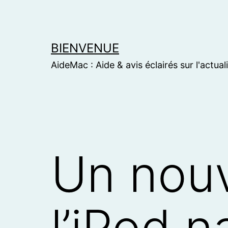
Skip
to
content
BIENVENUE
AideMac : Aide & avis éclairés sur l'actual
Un nouv
l’iPod 