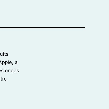
uits
Apple, a
les ondes
otre