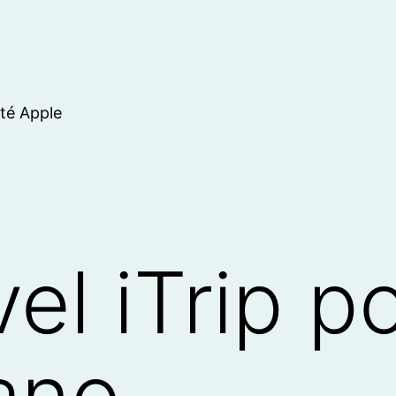
ité Apple
el iTrip p
nano