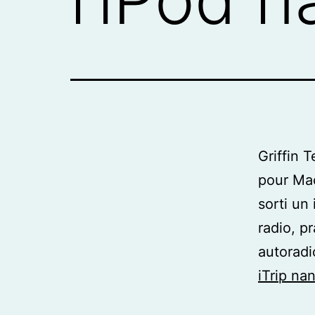
Griffin 
pour Mac
sorti un
radio, p
autoradi
iTrip na