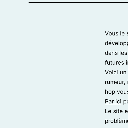
Vous le 
développ
dans les
futures 
Voici un
rumeur, 
hop vous
Par ici
po
Le site 
problèm