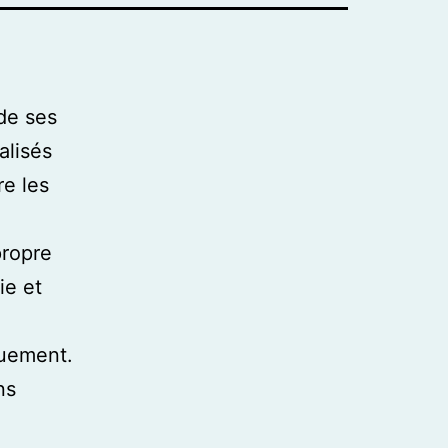
de ses
alisés
re les
propre
ie et
quement.
ns