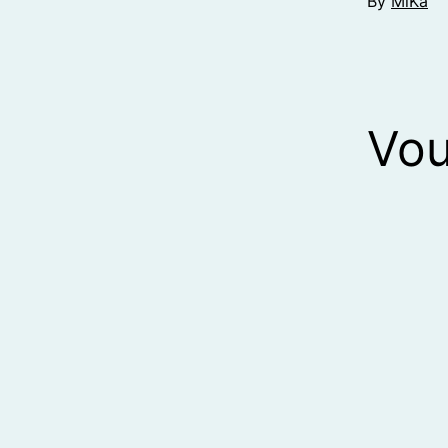
By
MiKa
Vou