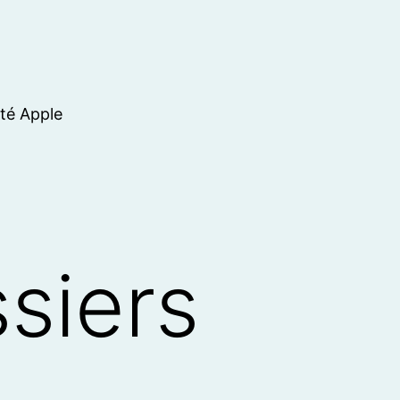
ité Apple
siers