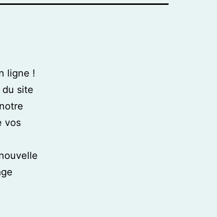
 ligne !
du site
notre
e vos
nouvelle
age